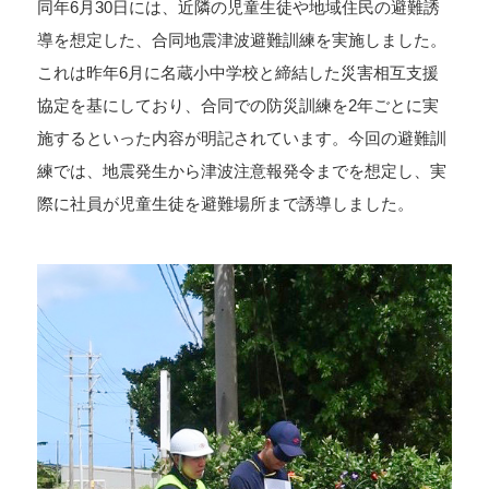
同年6月30日には、近隣の児童生徒や地域住民の避難誘
導を想定した、合同地震津波避難訓練を実施しました。
これは昨年6月に名蔵小中学校と締結した災害相互支援
協定を基にしており、合同での防災訓練を2年ごとに実
施するといった内容が明記されています。今回の避難訓
練では、地震発生から津波注意報発令までを想定し、実
際に社員が児童生徒を避難場所まで誘導しました。